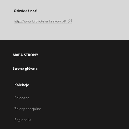
Odwiedź nas!
http://www.biblioteka.krakow.pl/
MAPA STRONY
Strona główna
Kolekcje
Polecane
Zbiory specjalne
Regionalia