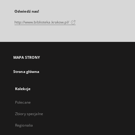
Odwiedź nas!
http://www.biblioteka.krakow.pl/
MAPA STRONY
Strona główna
Kolekcje
Polecane
Zbiory specjalne
Regionalia