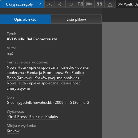
Ukryj szczegóły
XVI Wielki 
Opis obiektu
Lista plików
Tytuł:
XVI Wielki Bal Prometeusza
Autor:
(sp)
Temat i słowa kluczowe:
Nowa Huta - opieka społeczna
;
dziecko - opieka
społeczna
;
Fundacja Prometeusz Pro Publico
Bono (Kraków)
;
Kraków (woj. małopolskie) -
Nowa Huta - opieka społeczna
;
działalność
charytatywna
Opis:
Głos : tygodnik nowohucki. - 2009, nr 5 (30 I), s. 2
Wydawca:
"Graf-Press" Sp. z o.o. Kraków
Miejsce wydania:
Kraków