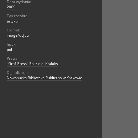
Data wydania:
2009
Typ zasobu:
artykuł
Format:
image/x.djvu
Język:
pol
Prawa:
"Graf-Press" Sp. z o.o. Kraków
Digitalizacja:
Nowohucka Biblioteka Publiczna w Krakowie