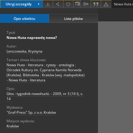
Ukryj szczegóły
Nowa Huta 
Opis obiektu
Lista plików
Tytuł:
Nowa Huta naprawdę nowa?
Autor:
Lenczowska, Krystyna
Temat i słowa kluczowe:
Nowa Huta - literatura
;
cytaty - antologia
;
Ośrodek Kultury im. Cypriana Kamila Norwida
(Kraków). Biblioteka
;
Kraków (woj. małopolskie)
- Nowa Huta - literatura
Opis:
Głos : tygodnik nowohucki. - 2009, nr 3 (16 I), s.
14
Wydawca:
"Graf-Press" Sp. z o.o. Kraków
Miejsce wydania:
Kraków