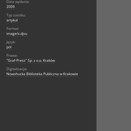
Data wydania:
2009
Typ zasobu:
artykuł
Format:
image/x.djvu
Język:
pol
Prawa:
"Graf-Press" Sp. z o.o. Kraków
Digitalizacja:
Nowohucka Biblioteka Publiczna w Krakowie