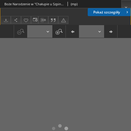
Boże Narodzenie w "Chałupie u Szpinaka"
(mp)
Pokaż szczegóły