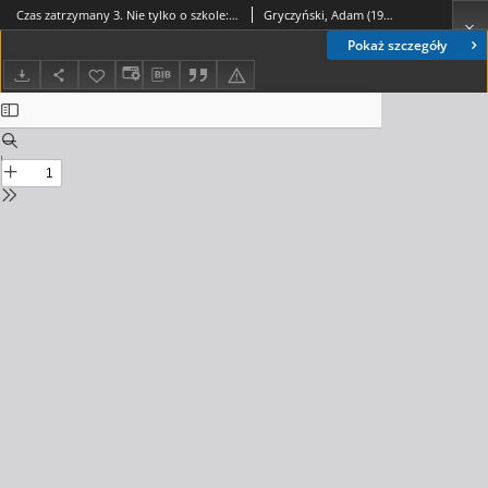
Czas zatrzymany 3. Nie tylko o szkole: wybór tekstów oraz fotografie z terenów Nowej Huty i okolic/ red. Adam Gryczyński. T.2
Gryczyński, Adam (1957-) Red.
Pokaż szczegóły