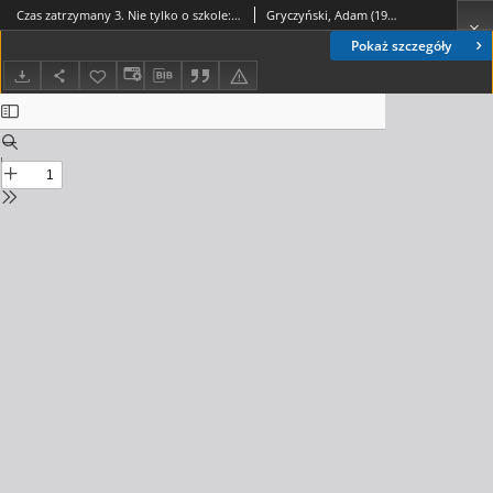
Czas zatrzymany 3. Nie tylko o szkole: wybór tekstów oraz fotografie z terenów Nowej Huty i okolic/ red. Adam Gryczyński. T.1
Gryczyński, Adam (1957-) Red.
Pokaż szczegóły