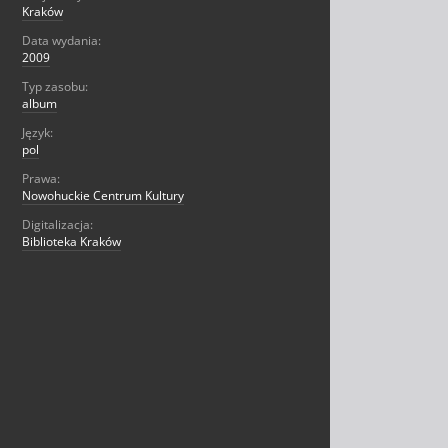
Kraków
Data wydania:
2009
Typ zasobu:
album
Język:
pol
Prawa:
Nowohuckie Centrum Kultury
Digitalizacja:
Biblioteka Kraków