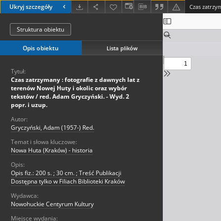
Ukryj szczegóły
Struktura obiektu
Opis obiektu
Lista plików
Tytuł:
Czas zatrzymany : fotografie z dawnych lat z
terenów Nowej Huty i okolic oraz wybór
tekstów / red. Adam Gryczyński. - Wyd. 2
popr. i uzup.
Autor:
Gryczyński, Adam (1957-) Red.
Temat i słowa kluczowe:
Nowa Huta (Kraków) - historia
Opis:
Opis fiz.: 200 s. ; 30 cm. ; Treść Publikacji
Dostępna tylko w Filiach Biblioteki Kraków
Wydawca:
Nowohuckie Centyrum Kultury
Miejsce wydania: