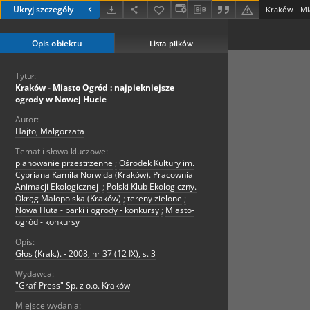
Ukryj szczegóły
Opis obiektu
Lista plików
Tytuł:
Kraków - Miasto Ogród : najpiekniejsze
ogrody w Nowej Hucie
Autor:
Hajto, Małgorzata
Temat i słowa kluczowe:
planowanie przestrzenne
;
Ośrodek Kultury im.
Cypriana Kamila Norwida (Kraków). Pracownia
Animacji Ekologicznej
;
Polski Klub Ekologiczny.
Okręg Małopolska (Kraków)
;
tereny zielone
;
Nowa Huta - parki i ogrody - konkursy
;
Miasto-
ogród - konkursy
Opis:
Głos (Krak.). - 2008, nr 37 (12 IX), s. 3
Wydawca:
"Graf-Press" Sp. z o.o. Kraków
Miejsce wydania: