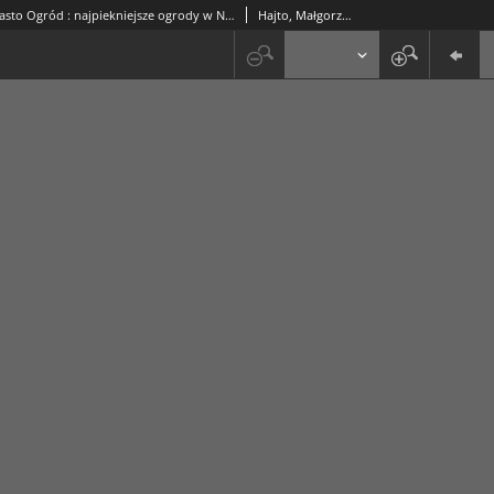
Kraków - Miasto Ogród : najpiekniejsze ogrody w Nowej Hucie
Hajto, Małgorzata