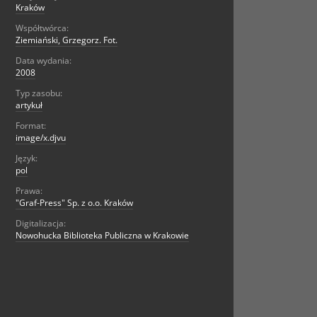
Kraków
Współtwórca:
Ziemiański, Grzegorz. Fot.
Data wydania:
2008
Typ zasobu:
artykuł
Format:
image/x.djvu
Język:
pol
Prawa:
"Graf-Press" Sp. z o.o. Kraków
Digitalizacja:
Nowohucka Biblioteka Publiczna w Krakowie