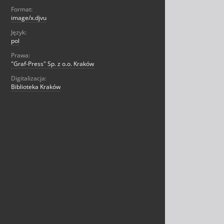
Format:
image/x.djvu
Język:
pol
Prawa:
"Graf-Press" Sp. z o.o. Kraków
Digitalizacja:
Biblioteka Kraków