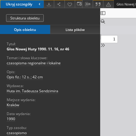
Ukryj szczegóły
Głos Nowej H
Struktura obiektu
Opis obiektu
Lista plików
Tytuł:
Głos Nowej Huty 1990. 11. 16, nr 46
Temat i słowa kluczowe:
czasopisma regionalne i lokalne
Opis:
Opis fiz.: 12 s. ; 42 cm
Wydawca:
Huta im. Tadeusza Sendzimira
Miejsce wydania:
Kraków
Data wydania:
1990
Typ zasobu:
czasopismo