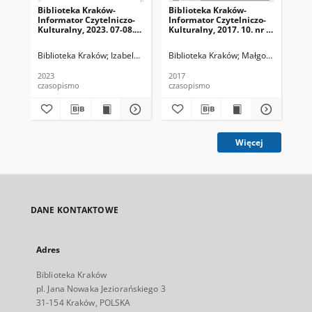
Biblioteka Kraków-
Biblioteka Kraków-
Bib
Informator Czytelniczo-
Informator Czytelniczo-
Inf
Kulturalny, 2023. 07-08.
Kulturalny, 2017. 10. nr 1
Kul
nr 6-7 (68-69)
(01)
(02
Biblioteka Kraków
Izabela Ronkiewicz-Brągiel (redaktor naczelna), Pa
Biblioteka Kraków
Małgorzata Dzierż
Bib
2023
2017
201
czasopismo
czasopismo
cza
Więcej
DANE KONTAKTOWE
Adres
Biblioteka Kraków
pl. Jana Nowaka Jeziorańskiego 3
31-154 Kraków, POLSKA