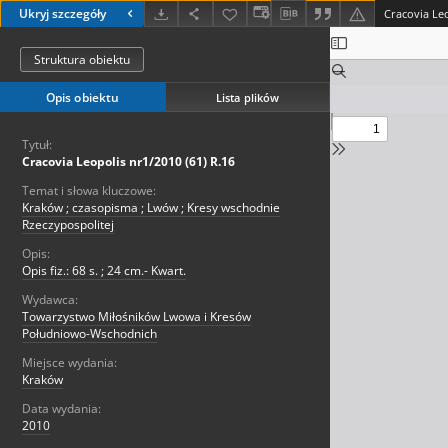
Ukryj szczegóły
Cracovia Leo
Struktura obiektu
Opis obiektu
Lista plików
Tytuł:
Cracovia Leopolis nr1/2010 (61) R.16
Temat i słowa kluczowe:
Kraków ; czasopisma ; Lwów ; Kresy wschodnie
Rzeczypospolitej
Opis:
Opis fiz.: 68 s. ; 24 cm.- Kwart.
Wydawca:
Towarzystwo Miłośników Lwowa i Kresów
Południowo-Wschodnich
Miejsce wydania:
Kraków
Data wydania:
2010