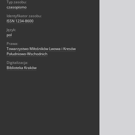
Typ zasobu:
czasopismo
Identyfikator zasobu:
ISSN 1234-8600
Język:
pol
Prawa:
Towarzystwo Miłośników Lwowa i Kresów
Południowo-Wschodnich
Digitalizacja:
Biblioteka Kraków