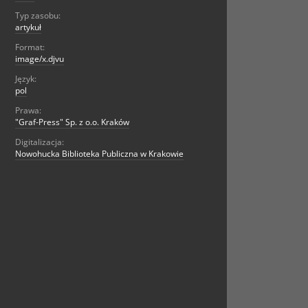
Typ zasobu:
artykuł
Format:
image/x.djvu
Język:
pol
Prawa:
"Graf-Press" Sp. z o.o. Kraków
Digitalizacja:
Nowohucka Biblioteka Publiczna w Krakowie