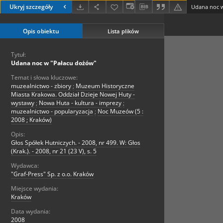
Ukryj szczegóły
Udana noc w
Opis obiektu
Lista plików
Tytuł:
Udana noc w "Pałacu dożów"
Temat i słowa kluczowe:
muzealnictwo - zbiory
;
Muzeum Historyczne
Miasta Krakowa. Oddział Dzieje Nowej Huty -
wystawy
;
Nowa Huta - kultura - imprezy
;
muzealnictwo - popularyzacja
;
Noc Muzeów (5 :
2008 ; Kraków)
Opis:
Głos Spółek Hutniczych. - 2008, nr 499. W: Głos
(Krak.). - 2008, nr 21 (23 V), s. 5
Wydawca:
"Graf-Press" Sp. z o.o. Kraków
Miejsce wydania:
Kraków
Data wydania:
2008