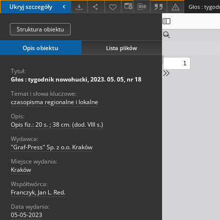
Ukryj szczegóły
Głos : tygod
Struktura obiektu
Opis obiektu
Lista plików
Tytuł:
Głos : tygodnik nowohucki, 2023. 05. 05, nr 18
Temat i słowa kluczowe:
czasopisma regionalne i lokalne
Opis:
Opis fiz.: 20 s. ; 38 cm. (dod. VIII s.)
Wydawca:
"Graf-Press" Sp. z o.o. Kraków
Miejsce wydania:
Kraków
Współtwórca:
Franczyk, Jan L. Red.
Data wydania:
05-05-2023