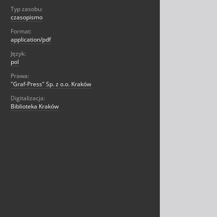
Typ zasobu:
czasopismo
Format:
application/pdf
Język:
pol
Prawa:
"Graf-Press" Sp. z o.o. Kraków
Digitalizacja:
Biblioteka Kraków