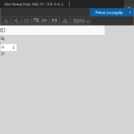
Głos Nowej Huty 1962. 01. 13 R. 6 nr 2
Pokaż szczegóły
DJVU