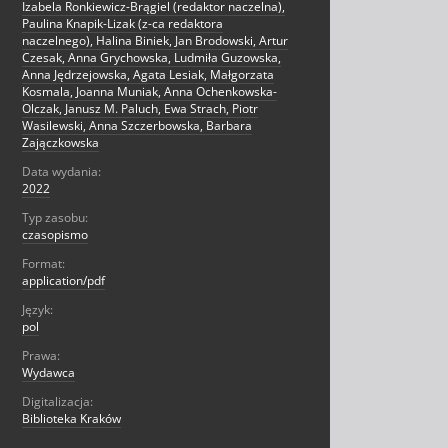
Izabela Ronkiewicz-Brągiel (redaktor naczelna),
Paulina Knapik-Lizak (z-ca redaktora
naczelnego), Halina Biniek, Jan Brodowski, Artur
Czesak, Anna Grychowska, Ludmiła Guzowska,
Anna Jędrzejowska, Agata Lesiak, Małgorzata
Kosmala, Joanna Muniak, Anna Ochenkowska-
Olczak, Janusz M. Paluch, Ewa Strach, Piotr
Wasilewski, Anna Szczerbowska, Barbara
Zajączkowska
Data wydania:
2022
Typ zasobu:
czasopismo
Format:
application/pdf
Język:
pol
Prawa:
Wydawca
Digitalizacja:
Biblioteka Kraków