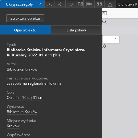
Ukryj szczegóły
Struktura obiektu
Opis obiektu
Lista plików
Tytuł:
Biblioteka Kraków- Informator Czytelniczo-
Kulturalny, 2022. 01. nr 1 (50)
Autor:
Biblioteka Kraków
Temat i słowa kluczowe:
czasopisma regionalne i lokalne
Opis:
Opis fiz.: 16 s. ; 31 cm.
Wydawca:
Biblioteka Kraków
Miejsce wydania:
Kraków
Współtwórca: