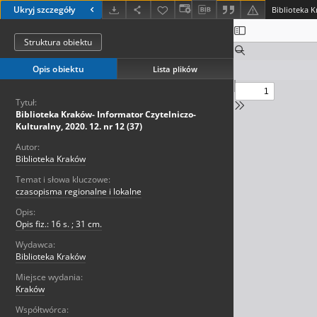
Ukryj szczegóły
Struktura obiektu
Opis obiektu
Lista plików
Tytuł:
Biblioteka Kraków- Informator Czytelniczo-
Kulturalny, 2020. 12. nr 12 (37)
Autor:
Biblioteka Kraków
Temat i słowa kluczowe:
czasopisma regionalne i lokalne
Opis:
Opis fiz.: 16 s. ; 31 cm.
Wydawca:
Biblioteka Kraków
Miejsce wydania:
Kraków
Współtwórca: