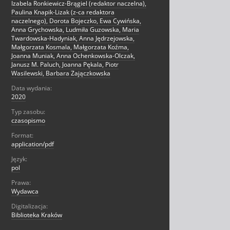
Izabela Ronkiewicz-Brągiel (redaktor naczelna),
Paulina Knapik-Lizak (z-ca redaktora
naczelnego), Dorota Bojeczko, Ewa Cywińska,
Anna Grychowska, Ludmiła Guzowska, Maria
Twardowska-Hadyniak, Anna Jędrzejowska,
Małgorzata Kosmala, Małgorzata Koźma,
Joanna Muniak, Anna Ochenkowska-Olczak,
Janusz M. Paluch, Joanna Pękala, Piotr
Wasilewski, Barbara Zajączkowska
Data wydania:
2020
Typ zasobu:
czasopismo
Format:
application/pdf
Język:
pol
Prawa:
Wydawca
Digitalizacja:
Biblioteka Kraków