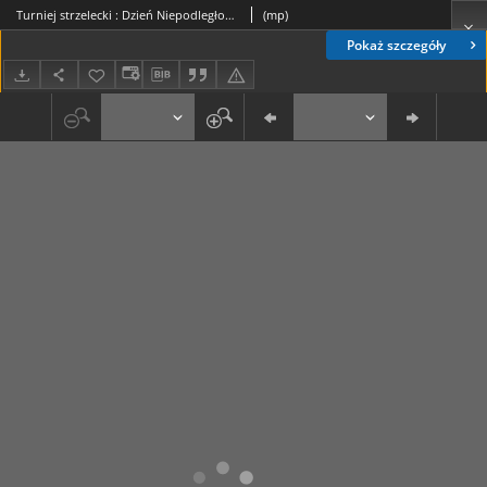
Turniej strzelecki : Dzień Niepodległości w klubie "Dukat"
(mp)
Pokaż szczegóły