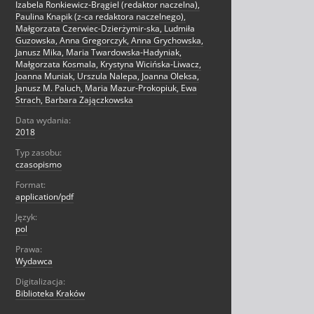
Izabela Ronkiewicz-Brągiel (redaktor naczelna),
Paulina Knapik (z-ca redaktora naczelnego),
Małgorzata Czerwiec-Dzierżymir-ska, Ludmiła
Guzowska, Anna Gregorczyk, Anna Grychowska,
Janusz Mika, Maria Twardowska-Hadyniak,
Małgorzata Kosmala, Krystyna Wicińska-Liwacz,
Joanna Muniak, Urszula Nalepa, Joanna Oleksa,
Janusz M. Paluch, Maria Mazur-Prokopiuk, Ewa
Strach, Barbara Zajączkowska
Data wydania:
2018
Typ zasobu:
czasopismo
Format:
application/pdf
Język:
pol
Prawa:
Wydawca
Digitalizacja:
Biblioteka Kraków