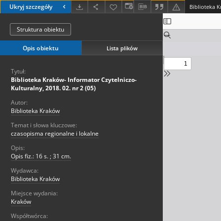
Ukryj szczegóły
Struktura obiektu
Opis obiektu
Lista plików
Tytuł:
Biblioteka Kraków- Informator Czytelniczo-
Kulturalny, 2018. 02. nr 2 (05)
Autor:
Biblioteka Kraków
Temat i słowa kluczowe:
czasopisma regionalne i lokalne
Opis:
Opis fiz.: 16 s. ; 31 cm.
Wydawca:
Biblioteka Kraków
Miejsce wydania:
Kraków
Współtwórca: