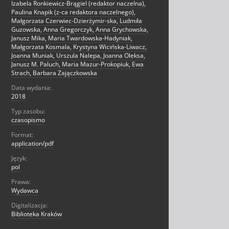
Izabela Ronkiewicz-Brągiel (redaktor naczelna),
Paulina Knapik (z-ca redaktora naczelnego),
Małgorzata Czerwiec-Dzierżymir-ska, Ludmiła
Guzowska, Anna Gregorczyk, Anna Grychowska,
Janusz Mika, Maria Twardowska-Hadyniak,
Małgorzata Kosmala, Krystyna Wicińska-Liwacz,
Joanna Muniak, Urszula Nalepa, Joanna Oleksa,
Janusz M. Paluch, Maria Mazur-Prokopiuk, Ewa
Strach, Barbara Zajączkowska
Data wydania:
2018
Typ zasobu:
czasopismo
Format:
application/pdf
Język:
pol
Prawa:
Wydawca
Digitalizacja:
Biblioteka Kraków