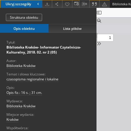
Ukryj szczegóły
Struktura obiektu
Opis obiektu
Lista plików
Tytuł:
Biblioteka Kraków- Informator Czytelniczo-
Kulturalny, 2018. 02. nr 2 (05)
Autor:
Biblioteka Kraków
Temat i słowa kluczowe:
czasopisma regionalne i lokalne
Opis:
Opis fiz.: 16 s. ; 31 cm.
Wydawca:
Biblioteka Kraków
Miejsce wydania:
Kraków
Współtwórca: