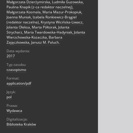
Małgorzata Dzierżymirska, Ludmiła Guzowska,
Paulina Knapik (z-ca redaktor naczelnej),
Małgorzata Kosmala, Maria Mazur-Prokopiuk,
Joanna Muniak, Izabela Ronkiewicz-Brągiel
(redaktor naczelna), Krystyna Wicińska-Liwacz,
Jolanta Oleksa, Marta Półtorak, Jolanta
Strycharz, Maria Twardowska-Hadyniak, Jolanta
Wierzchowska-Kozaczka, Barbara
Zajączkowska, Janusz M. Paluch.
Data wydania:
2017
Typ zasobu:
czasopismo
Format:
application/pdf
Język:
pol
Prawa:
Wydawca
Digitalizacja:
Biblioteka Kraków