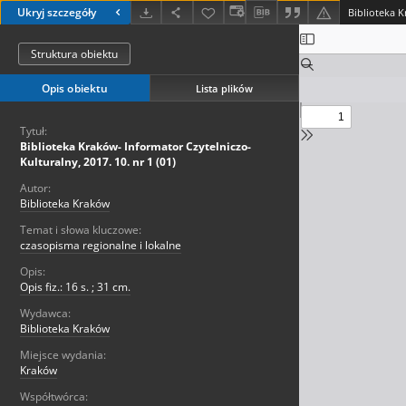
Ukryj szczegóły
Struktura obiektu
Opis obiektu
Lista plików
Tytuł:
Biblioteka Kraków- Informator Czytelniczo-
Kulturalny, 2017. 10. nr 1 (01)
Autor:
Biblioteka Kraków
Temat i słowa kluczowe:
czasopisma regionalne i lokalne
Opis:
Opis fiz.: 16 s. ; 31 cm.
Wydawca:
Biblioteka Kraków
Miejsce wydania:
Kraków
Współtwórca: