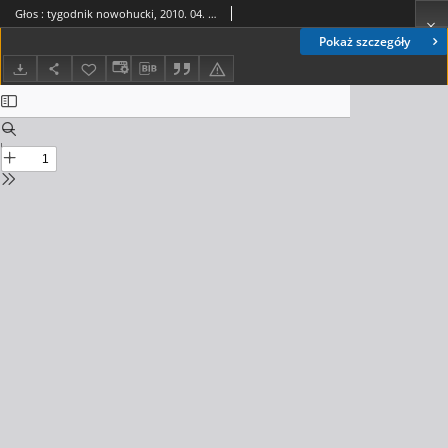
Głos : tygodnik nowohucki, 2010. 04. 30, nr 18
Pokaż szczegóły