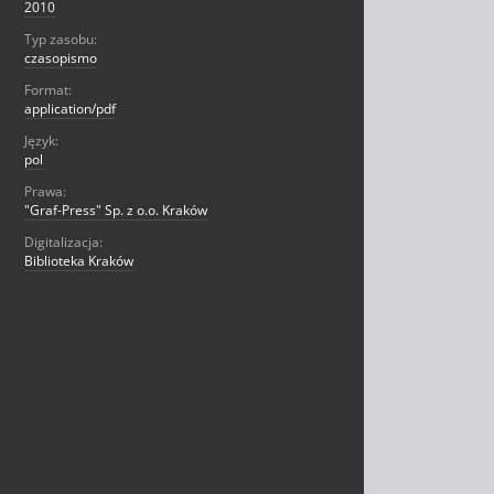
2010
Typ zasobu:
czasopismo
Format:
application/pdf
Język:
pol
Prawa:
"Graf-Press" Sp. z o.o. Kraków
Digitalizacja:
Biblioteka Kraków