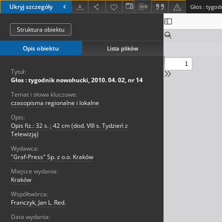
Ukryj szczegóły
Głos : tygod
Struktura obiektu
Opis obiektu
Lista plików
Tytuł:
Głos : tygodnik nowohucki, 2010. 04. 02, nr 14
Temat i słowa kluczowe:
czasopisma regionalne i lokalne
Opis:
Opis fiz.: 32 s. ; 42 cm (dod. VIII s. Tydzień z
Telewizją)
Wydawca:
"Graf-Press" Sp. z o.o. Kraków
Miejsce wydania:
Kraków
Współtwórca:
Franczyk, Jan L. Red.
Data wydania: