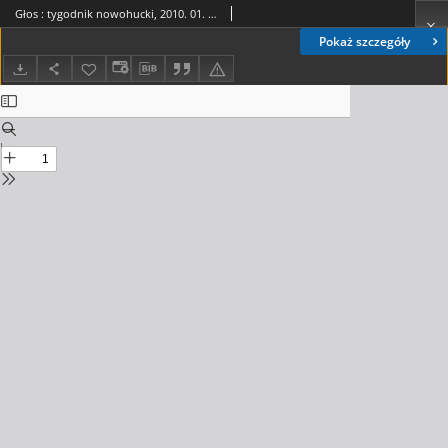
Głos : tygodnik nowohucki, 2010. 01. 29, nr 5
Pokaż szczegóły