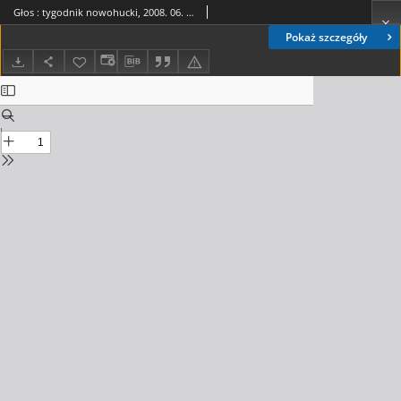
Głos : tygodnik nowohucki, 2008. 06. 20, nr 25
Pokaż szczegóły