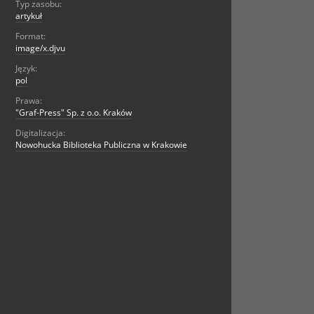
Typ zasobu:
artykuł
Format:
image/x.djvu
Język:
pol
Prawa:
"Graf-Press" Sp. z o.o. Kraków
Digitalizacja:
Nowohucka Biblioteka Publiczna w Krakowie