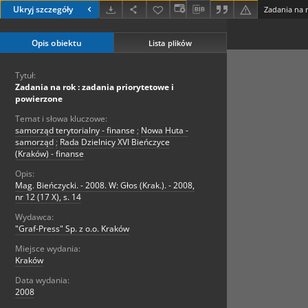
Ukryj szczegóły
Zadania na 
Opis obiektu
Lista plików
Tytuł:
Zadania na rok : zadania priorytetowe i
powierzone
Temat i słowa kluczowe:
samorząd terytorialny - finanse
;
Nowa Huta -
samorząd
;
Rada Dzielnicy XVI Bieńczyce
(Kraków) - finanse
Opis:
Mag. Bieńczycki. - 2008. W: Głos (Krak.). - 2008,
nr 12 (17 X), s. 14
Wydawca:
"Graf-Press" Sp. z o.o. Kraków
Miejsce wydania:
Kraków
Data wydania:
2008