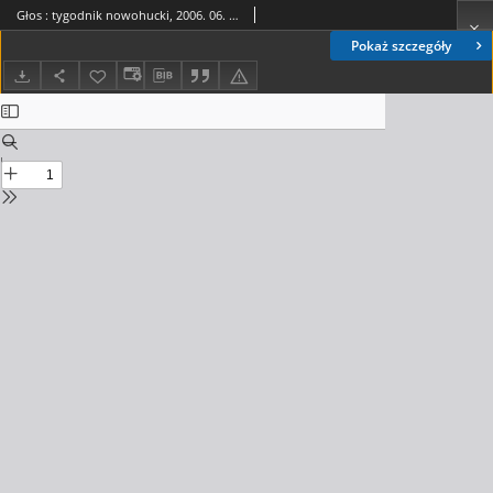
Głos : tygodnik nowohucki, 2006. 06. 09, nr 23
Pokaż szczegóły