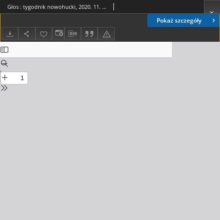
Głos : tygodnik nowohucki, 2020. 11. 06, nr 45
Pokaż szczegóły