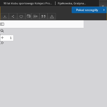
90 lat klubu sportowego Kolejarz Prokocim
Fijałkowska, Grażyna ; Kmita, Grzegorz ; Tarnawski Andrzej
Pokaż szczegóły