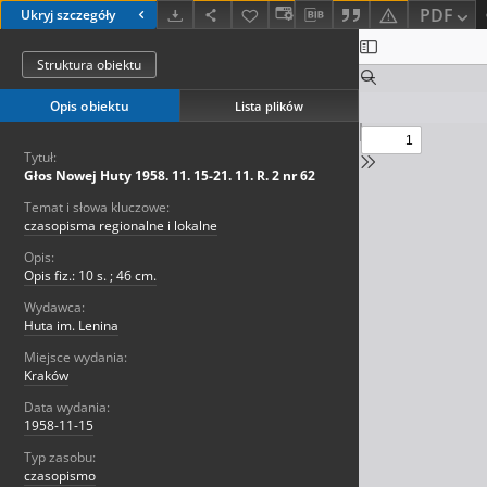
PDF
Ukryj szczegóły
Struktura obiektu
Opis obiektu
Lista plików
Tytuł:
Głos Nowej Huty 1958. 11. 15-21. 11. R. 2 nr 62
Temat i słowa kluczowe:
czasopisma regionalne i lokalne
Opis:
Opis fiz.: 10 s. ; 46 cm.
Wydawca:
Huta im. Lenina
Miejsce wydania:
Kraków
Data wydania:
1958-11-15
Typ zasobu:
czasopismo