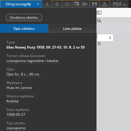
PDF
Ukryj szczegóły
Struktura obiektu
Opis obiektu
Lista plików
Tytuł:
Głos Nowej Huty 1958. 09. 27-03. 10. R. 2 nr 55
Temat i słowa kluczowe:
czasopisma regionalne i lokalne
Opis:
Opis fiz.: 8 s. ; 46 cm.
Wydawca:
Huta im. Lenina
Miejsce wydania:
Kraków
Data wydania:
1958-09-27
Typ zasobu:
czasopismo