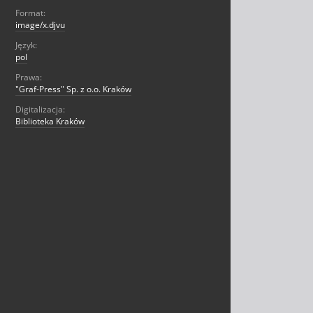
Format:
image/x.djvu
Język:
pol
Prawa:
"Graf-Press" Sp. z o.o. Kraków
Digitalizacja:
Biblioteka Kraków