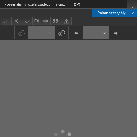
Pożegnaliśmy Józefa Szadego : na cmentarzu w Batowicach
(SP)
Pokaż szczegóły