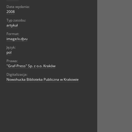
Data wydania:
2008
Typ zasobu:
artykuł
Format:
image/x.djvu
Język:
pol
Prawa:
"Graf-Press" Sp. z o.o. Kraków
Digitalizacja:
Nowohucka Biblioteka Publiczna w Krakowie