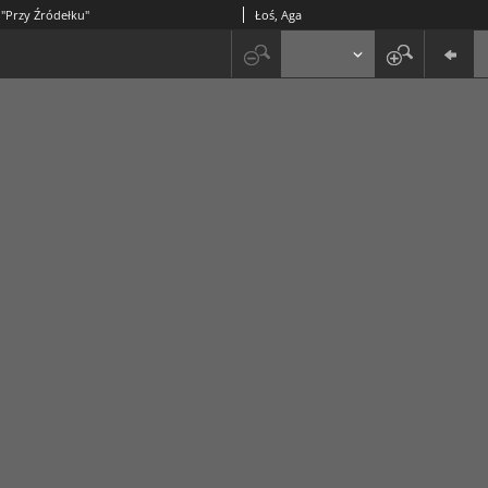
 "Przy Źródełku"
Łoś, Aga