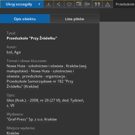
Ukryj szczegóły
Przedszkole
Opis obiektu
Lista plików
Tytuł:
Przedszkole "Przy Źródełku"
Autor:
Łoś, Aga
Temat i słowa kluczowe:
Nowa Huta - szkolnictwo i oświata
;
Kraków (woj.
małopolskie) - Nowa Huta - szkolnictwo i
oświata
;
przedszkola - organizacja
;
Przedszkole Samorządowe nr 182 "Przy
Źródełku" (Kraków)
Opis:
Głos (Krak.). - 2008, nr 26 (27 VI), dod. Tydzień,
s. VII
Wydawca:
"Graf-Press" Sp. z o.o. Kraków
Miejsce wydania:
Kraków