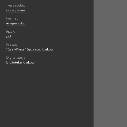
Typ zasobu:
czasopismo
Format:
image/x.djvu
Język:
pol
Prawa:
"Graf-Press" Sp. z o.o. Kraków
Digitalizacja:
Biblioteka Kraków