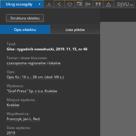
DJVU
Ukryj szczegóły
Struktura obiektu
Opis obiektu
Lista plików
Tytuł:
Głos : tygodnik nowohucki, 2019. 11. 15, nr 46
Temat i słowa kluczowe:
czasopisma regionalne i lokalne
Opis:
Opis fiz.: 16 s. ; 38 cm. (dod. VIII s.)
Wydawca:
"Graf-Press" Sp. z o.o. Kraków
Miejsce wydania:
Kraków
Współtwórca:
Franczyk, Jan L. Red.
Data wydania:
2019