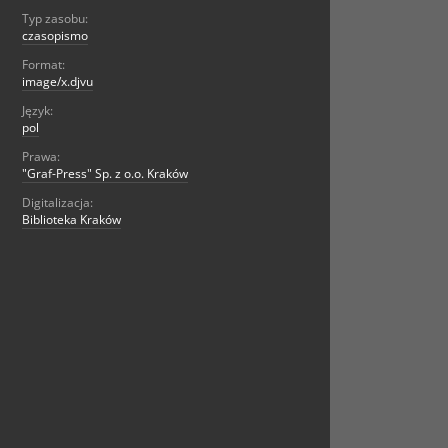
Typ zasobu:
czasopismo
Format:
image/x.djvu
Język:
pol
Prawa:
"Graf-Press" Sp. z o.o. Kraków
Digitalizacja:
Biblioteka Kraków