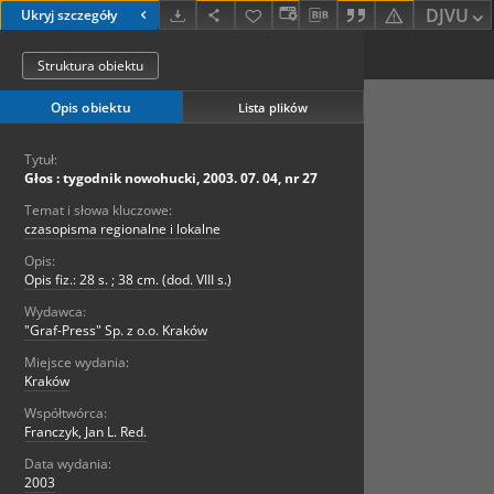
DJVU
Ukryj szczegóły
Struktura obiektu
Opis obiektu
Lista plików
Tytuł:
Głos : tygodnik nowohucki, 2003. 07. 04, nr 27
Temat i słowa kluczowe:
czasopisma regionalne i lokalne
Opis:
Opis fiz.: 28 s. ; 38 cm. (dod. VIII s.)
Wydawca:
"Graf-Press" Sp. z o.o. Kraków
Miejsce wydania:
Kraków
Współtwórca:
Franczyk, Jan L. Red.
Data wydania:
2003