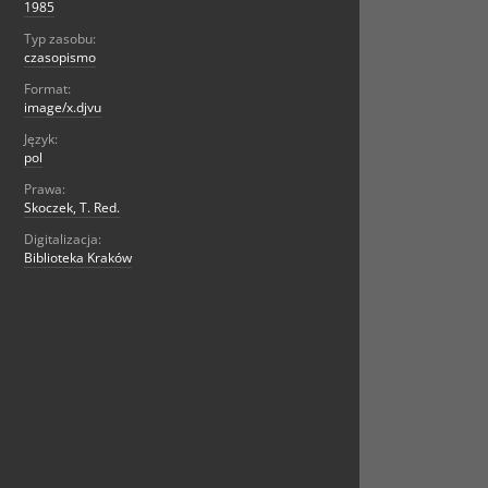
1985
Typ zasobu:
czasopismo
Format:
image/x.djvu
Język:
pol
Prawa:
Skoczek, T. Red.
Digitalizacja:
Biblioteka Kraków