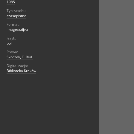
1985
Typ zasobu:
czasopismo
Format:
image/x.djvu
Język:
pol
Prawa:
Skoczek, T. Red.
Digitalizacja:
Biblioteka Kraków