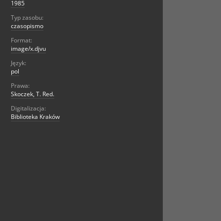
1985
Typ zasobu:
czasopismo
Format:
image/x.djvu
Język:
pol
Prawa:
Skoczek, T. Red.
Digitalizacja:
Biblioteka Kraków