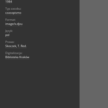
1984
Typ zasobu:
czasopismo
Format:
image/x.djvu
Język:
pol
Prawa:
Skoczek, T. Red.
Digitalizacja:
Biblioteka Kraków