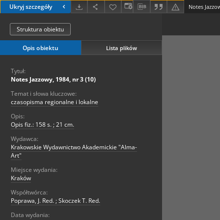
Ukryj szczegóły
Notes Jazzow
Struktura obiektu
Opis obiektu
Lista plików
Tytuł:
Notes Jazzowy, 1984, nr 3 (10)
Temat i słowa kluczowe:
czasopisma regionalne i lokalne
Opis:
Opis fiz.: 158 s. ; 21 cm.
Wydawca:
Krakowskie Wydawnictwo Akademickie "Alma-
Art"
Miejsce wydania:
Kraków
Współtwórca:
Poprawa, J. Red. ; Skoczek T. Red.
Data wydania: