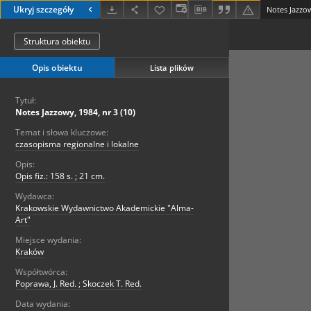
Ukryj szczegóły
Notes Jazzow
Struktura obiektu
Opis obiektu
Lista plików
Tytuł:
Notes Jazzowy, 1984, nr 3 (10)
Temat i słowa kluczowe:
czasopisma regionalne i lokalne
Opis:
Opis fiz.: 158 s. ; 21 cm.
Wydawca:
Krakowskie Wydawnictwo Akademickie "Alma-
Art"
Miejsce wydania:
Kraków
Współtwórca:
Poprawa, J. Red. ; Skoczek T. Red.
Data wydania: