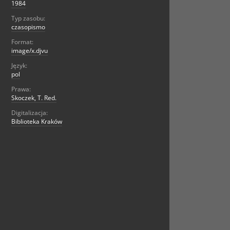
1984
Typ zasobu:
czasopismo
Format:
image/x.djvu
Język:
pol
Prawa:
Skoczek, T. Red.
Digitalizacja:
Biblioteka Kraków