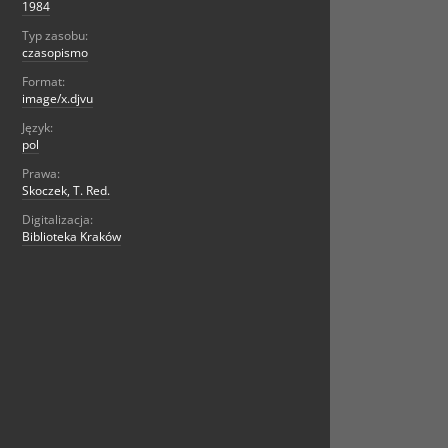
1984
Typ zasobu:
czasopismo
Format:
image/x.djvu
Język:
pol
Prawa:
Skoczek, T. Red.
Digitalizacja:
Biblioteka Kraków