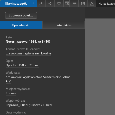
Ukryj szczegóły
Notes Jazzow
Struktura obiektu
Opis obiektu
Lista plików
Tytuł:
Notes Jazzowy, 1984, nr 3 (10)
Temat i słowa kluczowe:
czasopisma regionalne i lokalne
Opis:
Opis fiz.: 158 s. ; 21 cm.
Wydawca:
Krakowskie Wydawnictwo Akademickie "Alma-
Art"
Miejsce wydania:
Kraków
Współtwórca:
Poprawa, J. Red. ; Skoczek T. Red.
Data wydania: