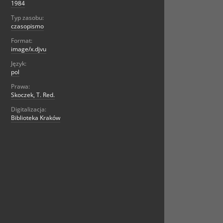
1984
Typ zasobu:
czasopismo
Format:
image/x.djvu
Język:
pol
Prawa:
Skoczek, T. Red.
Digitalizacja:
Biblioteka Kraków