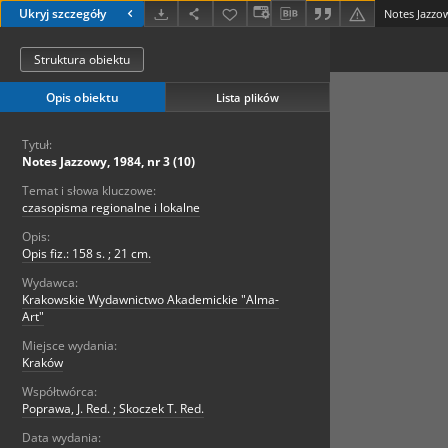
Ukryj szczegóły
Notes Jazzow
Struktura obiektu
Opis obiektu
Lista plików
Tytuł:
Notes Jazzowy, 1984, nr 3 (10)
Temat i słowa kluczowe:
czasopisma regionalne i lokalne
Opis:
Opis fiz.: 158 s. ; 21 cm.
Wydawca:
Krakowskie Wydawnictwo Akademickie "Alma-
Art"
Miejsce wydania:
Kraków
Współtwórca:
Poprawa, J. Red. ; Skoczek T. Red.
Data wydania: