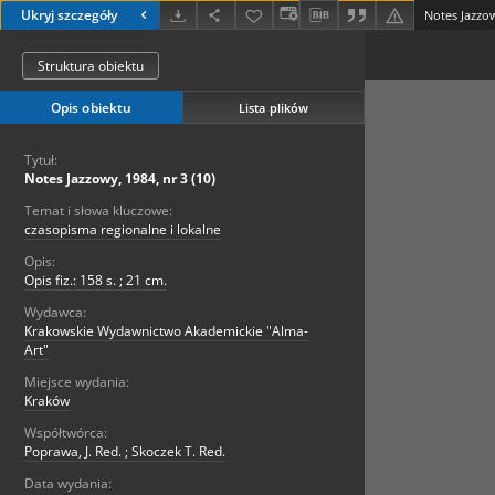
Ukryj szczegóły
Notes Jazzow
Struktura obiektu
Opis obiektu
Lista plików
Tytuł:
Notes Jazzowy, 1984, nr 3 (10)
Temat i słowa kluczowe:
czasopisma regionalne i lokalne
Opis:
Opis fiz.: 158 s. ; 21 cm.
Wydawca:
Krakowskie Wydawnictwo Akademickie "Alma-
Art"
Miejsce wydania:
Kraków
Współtwórca:
Poprawa, J. Red. ; Skoczek T. Red.
Data wydania: