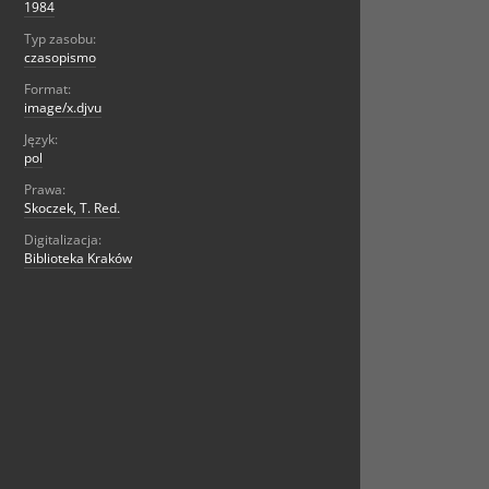
1984
Typ zasobu:
czasopismo
Format:
image/x.djvu
Język:
pol
Prawa:
Skoczek, T. Red.
Digitalizacja:
Biblioteka Kraków