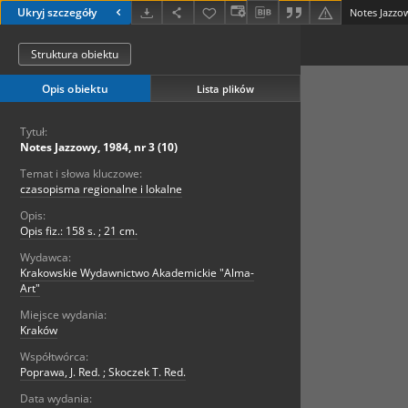
Ukryj szczegóły
Notes Jazzow
Struktura obiektu
Opis obiektu
Lista plików
Tytuł:
Notes Jazzowy, 1984, nr 3 (10)
Temat i słowa kluczowe:
czasopisma regionalne i lokalne
Opis:
Opis fiz.: 158 s. ; 21 cm.
Wydawca:
Krakowskie Wydawnictwo Akademickie "Alma-
Art"
Miejsce wydania:
Kraków
Współtwórca:
Poprawa, J. Red. ; Skoczek T. Red.
Data wydania: