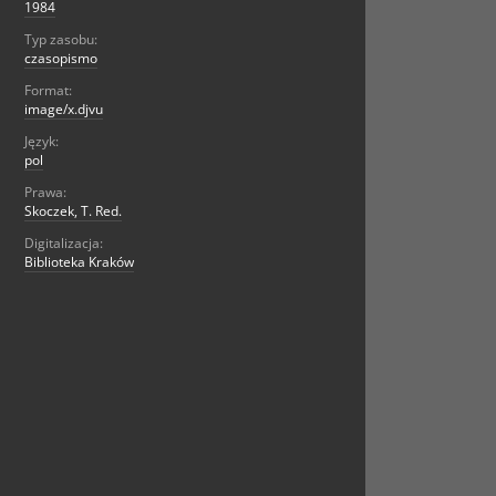
1984
Typ zasobu:
czasopismo
Format:
image/x.djvu
Język:
pol
Prawa:
Skoczek, T. Red.
Digitalizacja:
Biblioteka Kraków