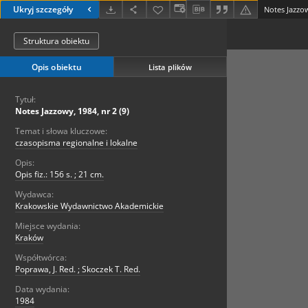
Ukryj szczegóły
Notes Jazzow
Struktura obiektu
Opis obiektu
Lista plików
Tytuł:
Notes Jazzowy, 1984, nr 2 (9)
Temat i słowa kluczowe:
czasopisma regionalne i lokalne
Opis:
Opis fiz.: 156 s. ; 21 cm.
Wydawca:
Krakowskie Wydawnictwo Akademickie
Miejsce wydania:
Kraków
Współtwórca:
Poprawa, J. Red. ; Skoczek T. Red.
Data wydania:
1984