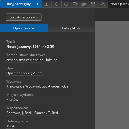
Ukryj szczegóły
Notes Jazzow
Struktura obiektu
Opis obiektu
Lista plików
Tytuł:
Notes Jazzowy, 1984, nr 2 (9)
Temat i słowa kluczowe:
czasopisma regionalne i lokalne
Opis:
Opis fiz.: 156 s. ; 21 cm.
Wydawca:
Krakowskie Wydawnictwo Akademickie
Miejsce wydania:
Kraków
Współtwórca:
Poprawa, J. Red. ; Skoczek T. Red.
Data wydania:
1984