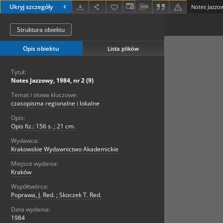
Ukryj szczegóły
Notes Jazzow
Struktura obiektu
Opis obiektu
Lista plików
Tytuł:
Notes Jazzowy, 1984, nr 2 (9)
Temat i słowa kluczowe:
czasopisma regionalne i lokalne
Opis:
Opis fiz.: 156 s. ; 21 cm.
Wydawca:
Krakowskie Wydawnictwo Akademickie
Miejsce wydania:
Kraków
Współtwórca:
Poprawa, J. Red. ; Skoczek T. Red.
Data wydania:
1984