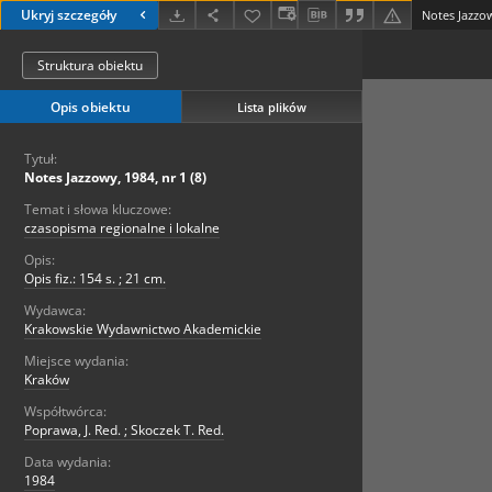
Ukryj szczegóły
Notes Jazzow
Struktura obiektu
Opis obiektu
Lista plików
Tytuł:
Notes Jazzowy, 1984, nr 1 (8)
Temat i słowa kluczowe:
czasopisma regionalne i lokalne
Opis:
Opis fiz.: 154 s. ; 21 cm.
Wydawca:
Krakowskie Wydawnictwo Akademickie
Miejsce wydania:
Kraków
Współtwórca:
Poprawa, J. Red. ; Skoczek T. Red.
Data wydania:
1984