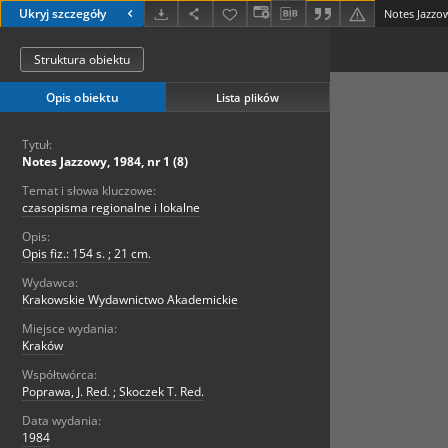
Ukryj szczegóły
Notes Jazzow
Struktura obiektu
Opis obiektu
Lista plików
Tytuł:
Notes Jazzowy, 1984, nr 1 (8)
Temat i słowa kluczowe:
czasopisma regionalne i lokalne
Opis:
Opis fiz.: 154 s. ; 21 cm.
Wydawca:
Krakowskie Wydawnictwo Akademickie
Miejsce wydania:
Kraków
Współtwórca:
Poprawa, J. Red. ; Skoczek T. Red.
Data wydania:
1984