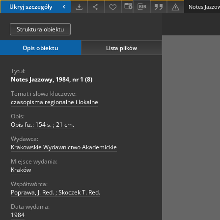
Ukryj szczegóły
Notes Jazzow
Struktura obiektu
Opis obiektu
Lista plików
Tytuł:
Notes Jazzowy, 1984, nr 1 (8)
Temat i słowa kluczowe:
czasopisma regionalne i lokalne
Opis:
Opis fiz.: 154 s. ; 21 cm.
Wydawca:
Krakowskie Wydawnictwo Akademickie
Miejsce wydania:
Kraków
Współtwórca:
Poprawa, J. Red. ; Skoczek T. Red.
Data wydania:
1984